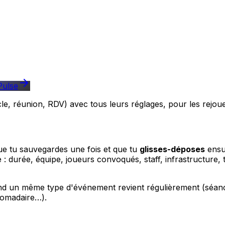
Pulse
e, réunion, RDV) avec tous leurs réglages, pour les rejoue
e tu sauvegardes une fois et que tu
glisses-déposes
ensui
 : durée, équipe, joueurs convoqués, staff, infrastructure
d un même type d'événement revient régulièrement (séance
domadaire…).