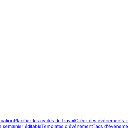
mmation
Planifier les cycles de travail
Créer des événements r
e semainier éditable
Templates d'événement
Tags d'événeme