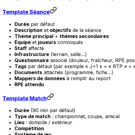
Template Séance
Durée
par défaut
Description
et
objectifs
de la séance
Thème principal
+
thèmes secondaires
Équipe
et
joueurs
convoqués
Staff
affecté
Infrastructure
(terrain, salle…)
Questionnaire
associé (douleur, fraîcheur, RPE po
Tags
par défaut (par exemple « J+1 » + « RTP » + «
Documents
attachés (programme, fiche…)
Mappers de données
à remplir au report
RPE attendu
Template Match
Durée
(90 min par défaut)
Type de match
: championnat, coupe, amical
Lieu
: domicile / extérieur
Compétition
Système de jeu