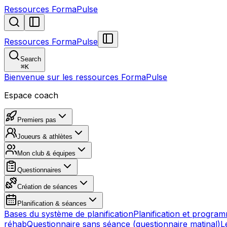
Ressources FormaPulse
Ressources FormaPulse
Search
⌘
K
Bienvenue sur les ressources FormaPulse
Espace coach
Premiers pas
Joueurs & athlètes
Mon club & équipes
Questionnaires
Création de séances
Planification & séances
Bases du système de planification
Planification et progra
réhab
Questionnaire sans séance (questionnaire matinal)
L