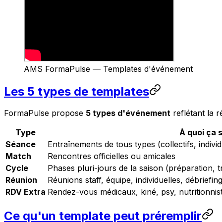
AMS FormaPulse — Templates d'événement
Les 5 types de templates
FormaPulse propose
5 types d'événement
reflétant la r
Type
À quoi ça 
Séance
Entraînements de tous types (collectifs, indiv
Match
Rencontres officielles ou amicales
Cycle
Phases pluri-jours de la saison (préparation, 
Réunion
Réunions staff, équipe, individuelles, débriefin
RDV Extra
Rendez-vous médicaux, kiné, psy, nutritionniste
Ce qu'un template peut préremplir