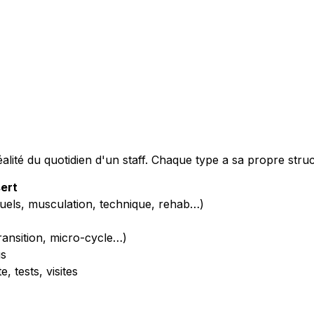
éalité du quotidien d'un staff. Chaque type a sa propre stru
sert
iduels, musculation, technique, rehab…)
transition, micro-cycle…)
gs
, tests, visites