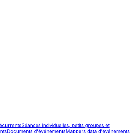
écurrents
Séances individuelles, petits groupes et
nts
Documents d'événements
Mappers data d'événements