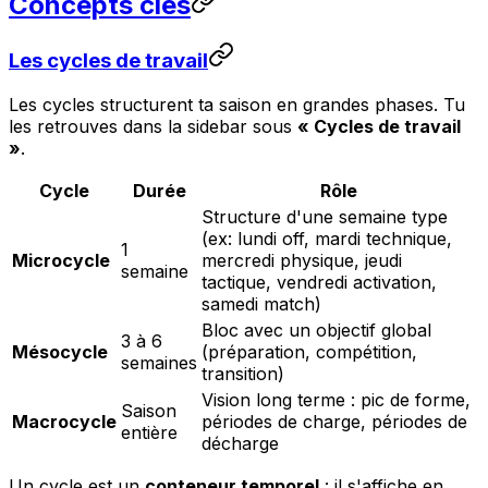
Concepts clés
Les cycles de travail
Les cycles structurent ta saison en grandes phases. Tu
les retrouves dans la sidebar sous
« Cycles de travail
»
.
Cycle
Durée
Rôle
Structure d'une semaine type
(ex: lundi off, mardi technique,
1
Microcycle
mercredi physique, jeudi
semaine
tactique, vendredi activation,
samedi match)
Bloc avec un objectif global
3 à 6
Mésocycle
(préparation, compétition,
semaines
transition)
Vision long terme : pic de forme,
Saison
Macrocycle
périodes de charge, périodes de
entière
décharge
Un cycle est un
conteneur temporel
: il s'affiche en