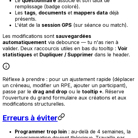
Le
questionnaire
associé et son taux de
remplissage (badge coloré).
Les
tags
,
documents
et
mappers data
déjà
présents.
L'état de la
session GPS
(sur séance ou match).
Les modifications sont
sauvegardées
automatiquement
via debounce — tu n'as rien à
valider. Deux raccourcis utiles en bas du tooltip :
Voir
statistiques
et
Dupliquer / Supprimer
dans le header.
Réflexe à prendre : pour un ajustement rapide (déplacer
un créneau, modifier un RPE, ajouter un participant),
passe par le
drag and drop
ou le
tooltip +
. Réserve
l'ouverture du grand formulaire aux créations et aux
modifications structurelles.
Erreurs à éviter
Programmer trop loin
: au-delà de 4 semaines, la
programmation devient théorique. Travaille par