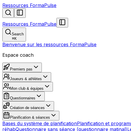
Ressources FormaPulse
Ressources FormaPulse
Search
⌘
K
Bienvenue sur les ressources FormaPulse
Espace coach
Premiers pas
Joueurs & athlètes
Mon club & équipes
Questionnaires
Création de séances
Planification & séances
Bases du système de planification
Planification et progra
réhab
Questionnaire sans séance (questionnaire matinal)
L