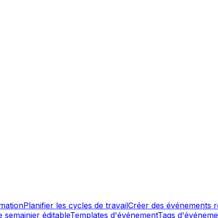
mmation
Planifier les cycles de travail
Créer des événements r
e semainier éditable
Templates d'événement
Tags d'événeme