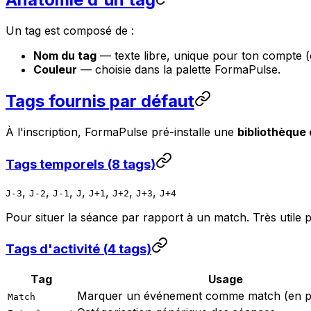
Un tag est composé de :
Nom du tag
— texte libre, unique pour ton compte (
Couleur
— choisie dans la palette FormaPulse.
Tags fournis par défaut
À l'inscription, FormaPulse pré-installe une
bibliothèque 
Tags temporels (8 tags)
,
,
,
,
,
,
,
J-3
J-2
J-1
J
J+1
J+2
J+3
J+4
Pour situer la séance par rapport à un match. Très utile p
Tags d'activité (4 tags)
Tag
Usage
Marquer un événement comme match (en pl
Match