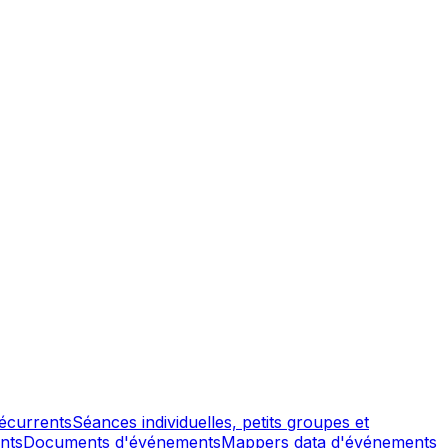
écurrents
Séances individuelles, petits groupes et
nts
Documents d'événements
Mappers data d'événements