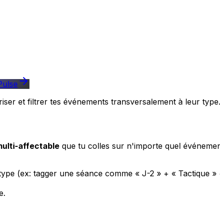
Pulse
riser et filtrer tes événements transversalement à leur type
ulti-affectable
que tu colles sur n'importe quel événemen
pe (ex: tagger une séance comme « J-2 » + « Tactique » +
e.