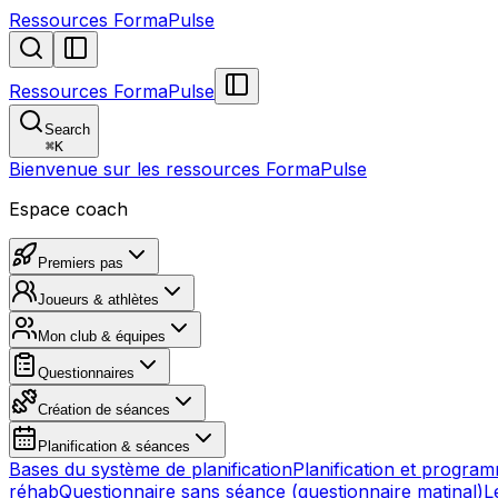
Ressources FormaPulse
Ressources FormaPulse
Search
⌘
K
Bienvenue sur les ressources FormaPulse
Espace coach
Premiers pas
Joueurs & athlètes
Mon club & équipes
Questionnaires
Création de séances
Planification & séances
Bases du système de planification
Planification et progra
réhab
Questionnaire sans séance (questionnaire matinal)
L