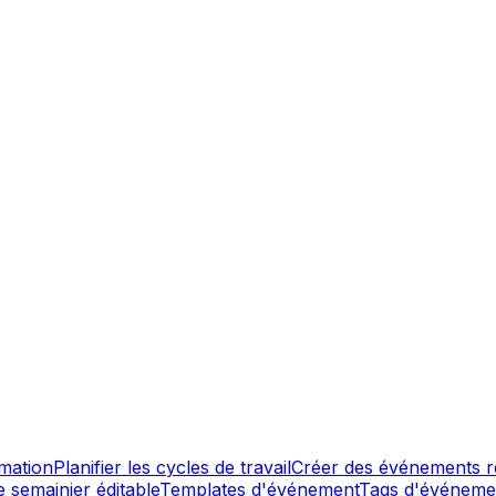
mmation
Planifier les cycles de travail
Créer des événements r
e semainier éditable
Templates d'événement
Tags d'événeme