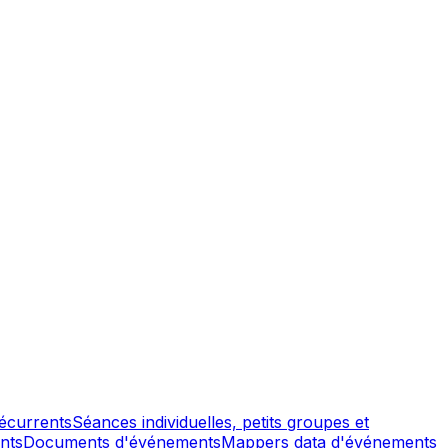
écurrents
Séances individuelles, petits groupes et
nts
Documents d'événements
Mappers data d'événements