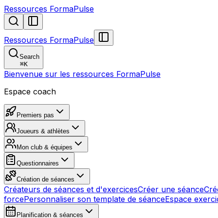
Ressources FormaPulse
Ressources FormaPulse
Search
⌘
K
Bienvenue sur les ressources FormaPulse
Espace coach
Premiers pas
Joueurs & athlètes
Mon club & équipes
Questionnaires
Création de séances
Créateurs de séances et d'exercices
Créer une séance
Cré
force
Personnaliser son template de séance
Espace exerci
Planification & séances