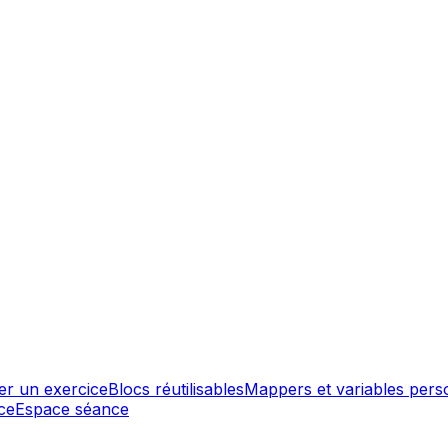
er un exercice
Blocs réutilisables
Mappers et variables pers
ce
Espace séance