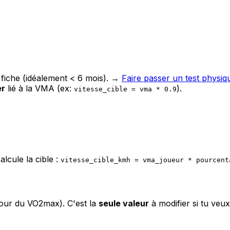
fiche (idéalement < 6 mois). →
Faire passer un test physiq
r
lié à la VMA (ex:
).
vitesse_cible = vma * 0.9
alcule la cible :
vitesse_cible_kmh = vma_joueur * pourcent
pour du VO2max). C'est la
seule valeur
à modifier si tu veux