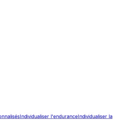
onnalisés
Individualiser l'endurance
Individualiser la