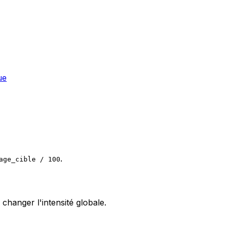
ue
.
age_cible / 100
 changer l'intensité globale.