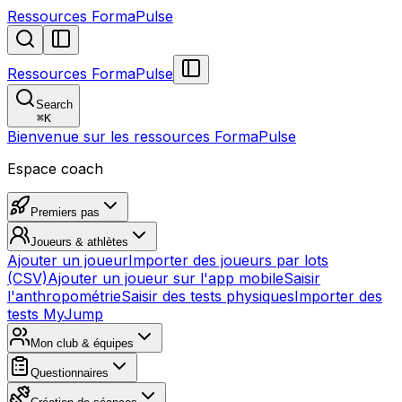
Ressources FormaPulse
Ressources FormaPulse
Search
⌘
K
Bienvenue sur les ressources FormaPulse
Espace coach
Premiers pas
Joueurs & athlètes
Ajouter un joueur
Importer des joueurs par lots
(CSV)
Ajouter un joueur sur l'app mobile
Saisir
l'anthropométrie
Saisir des tests physiques
Importer des
tests MyJump
Mon club & équipes
Questionnaires