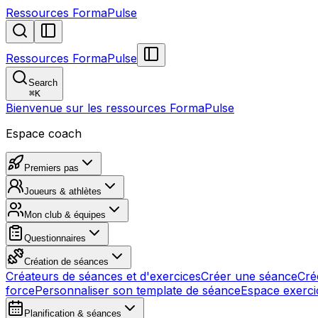
Ressources FormaPulse
Ressources FormaPulse
Search
⌘
K
Bienvenue sur les ressources FormaPulse
Espace coach
Premiers pas
Joueurs & athlètes
Mon club & équipes
Questionnaires
Création de séances
Créateurs de séances et d'exercices
Créer une séance
Cré
force
Personnaliser son template de séance
Espace exerci
Planification & séances