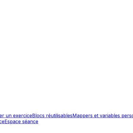
er un exercice
Blocs réutilisables
Mappers et variables pers
ce
Espace séance