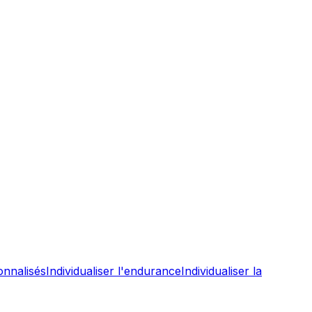
onnalisés
Individualiser l'endurance
Individualiser la