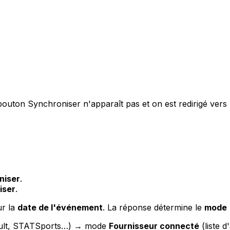
bouton Synchroniser n'apparaît pas et on est redirigé vers
niser
.
iser
.
ur la
date de l'événement
. La réponse détermine le
mode
apult, STATSports…) → mode
Fournisseur connecté
(liste d'