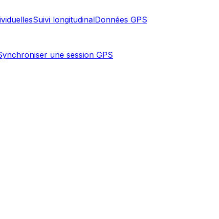
ividuelles
Suivi longitudinal
Données GPS
Synchroniser une session GPS