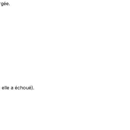
rgée.
 elle a échoué).