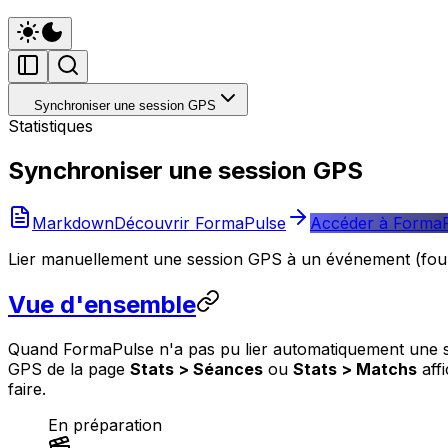
Synchroniser une session GPS
Statistiques
Synchroniser une session GPS
Markdown
Découvrir FormaPulse
Accéder à Forma
Lier manuellement une session GPS à un événement (fourn
Vue d'ensemble
Quand FormaPulse n'a pas pu lier automatiquement une se
GPS de la page
Stats > Séances
ou
Stats > Matchs
aff
faire.
En préparation