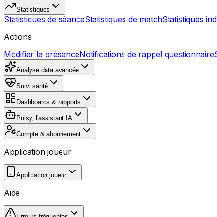
Statistiques
Statistiques de séance
Statistiques de match
Statistiques ind
Actions
Modifier la présence
Notifications de rappel questionnaire
Analyse data avancée
Suivi santé
Dashboards & rapports
Pulsy, l'assistant IA
Compte & abonnement
Application joueur
Application joueur
Aide
Erreurs fréquentes