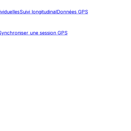
ividuelles
Suivi longitudinal
Données GPS
Synchroniser une session GPS