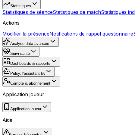
Statistiques
Statistiques de séance
Statistiques de match
Statistiques ind
Actions
Modifier la présence
Notifications de rappel questionnaire
Analyse data avancée
Suivi santé
Dashboards & rapports
Pulsy, l'assistant IA
Compte & abonnement
Application joueur
Application joueur
Aide
Erreurs fréquentes