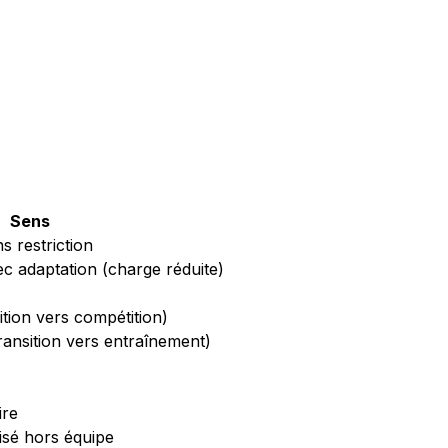
Sens
s restriction
c adaptation (charge réduite)
ition vers compétition)
ansition vers entraînement)
ire
isé hors équipe