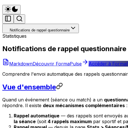
Notifications de rappel questionnaire
Statistiques
Notifications de rappel questionnaire
Markdown
Découvrir FormaPulse
Accéder à Forma
Comprendre l'envoi automatique des rappels questionnaire 
Vue d'ensemble
Quand un événement (séance ou match) a un
questionn
répondre. Il existe
deux mécanismes complémentaires
:
Rappel automatique
— des rappels sont envoyés a
la séance
(soit
4 rappels maximum
par sportif et pa
Rappel manuel
— depuis la page
Stats > Séances/