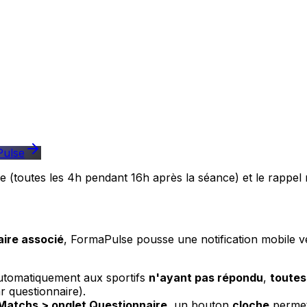
Pulse
(toutes les 4h pendant 16h après la séance) et le rappel m
aire associé
, FormaPulse pousse une notification mobile v
utomatiquement aux sportifs
n'ayant pas répondu
,
toutes
r questionnaire).
Matchs > onglet Questionnaire
, un bouton
cloche
permet