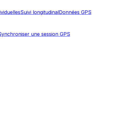
ividuelles
Suivi longitudinal
Données GPS
Synchroniser une session GPS