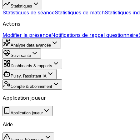
Statistiques
Statistiques de séance
Statistiques de match
Statistiques ind
Actions
Modifier la présence
Notifications de rappel questionnaire
Analyse data avancée
Suivi santé
Dashboards & rapports
Pulsy, l'assistant IA
Compte & abonnement
Application joueur
Application joueur
Aide
Erreurs fréquentes