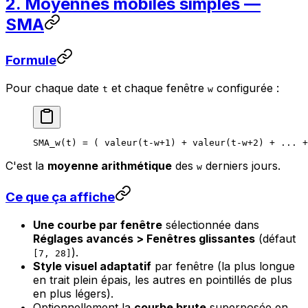
2. Moyennes mobiles simples —
SMA
Formule
Pour chaque date
et chaque fenêtre
configurée :
t
w
SMA_w(t) = ( valeur(t-w+1) + valeur(t-w+2) + ... +
C'est la
moyenne arithmétique
des
derniers jours.
w
Ce que ça affiche
Une courbe par fenêtre
sélectionnée dans
Réglages avancés > Fenêtres glissantes
(défaut
).
[7, 28]
Style visuel adaptatif
par fenêtre (la plus longue
en trait plein épais, les autres en pointillés de plus
en plus légers).
Optionnellement la
courbe brute
superposée en