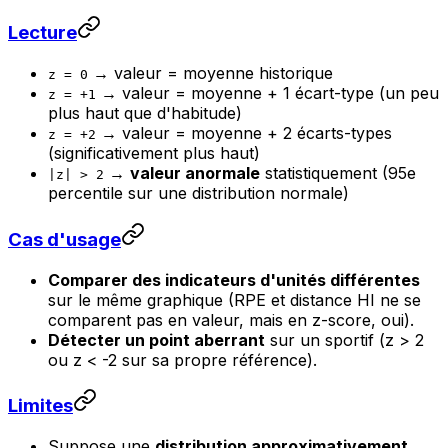
Lecture
→ valeur = moyenne historique
z = 0
→ valeur = moyenne + 1 écart-type (un peu
z = +1
plus haut que d'habitude)
→ valeur = moyenne + 2 écarts-types
z = +2
(significativement plus haut)
→
valeur anormale
statistiquement (95e
|z| > 2
percentile sur une distribution normale)
Cas d'usage
Comparer des indicateurs d'unités différentes
sur le même graphique (RPE et distance HI ne se
comparent pas en valeur, mais en z-score, oui).
Détecter un point aberrant
sur un sportif (z > 2
ou z < -2 sur sa propre référence).
Limites
Suppose une
distribution approximativement