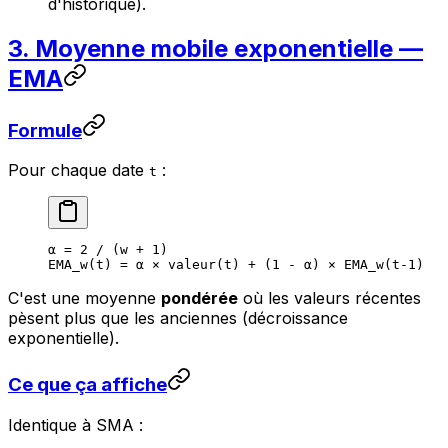
d'historique).
3. Moyenne mobile exponentielle —
EMA
Formule
Pour chaque date
:
t
α = 2 / (w + 1)
EMA_w(t) = α × valeur(t) + (1 - α) × EMA_w(t-1)
C'est une moyenne
pondérée
où les valeurs récentes
pèsent plus que les anciennes (décroissance
exponentielle).
Ce que ça affiche
Identique à SMA :