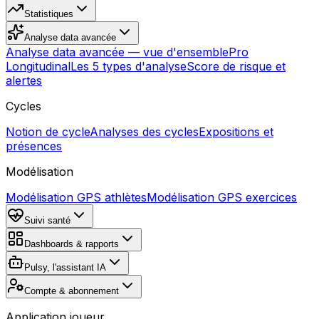
Statistiques
Analyse data avancée
Analyse data avancée — vue d'ensemble
Pro
Longitudinal
Les 5 types d'analyse
Score de risque et
alertes
Cycles
Notion de cycle
Analyses des cycles
Expositions et
présences
Modélisation
Modélisation GPS athlètes
Modélisation GPS exercices
Suivi santé
Dashboards & rapports
Pulsy, l'assistant IA
Compte & abonnement
Application joueur