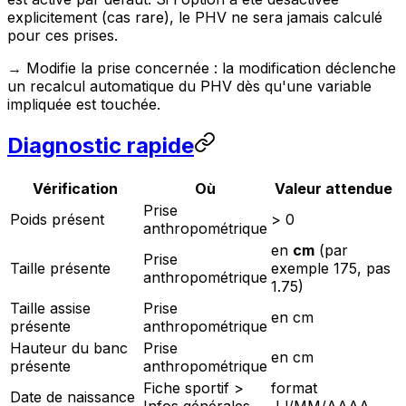
explicitement (cas rare), le PHV ne sera jamais calculé
pour ces prises.
→ Modifie la prise concernée : la modification déclenche
un recalcul automatique du PHV dès qu'une variable
impliquée est touchée.
Diagnostic rapide
Vérification
Où
Valeur attendue
Prise
Poids présent
> 0
anthropométrique
en
cm
(par
Prise
Taille présente
exemple 175, pas
anthropométrique
1.75)
Taille assise
Prise
en cm
présente
anthropométrique
Hauteur du banc
Prise
en cm
présente
anthropométrique
Fiche sportif >
format
Date de naissance
Infos générales
JJ/MM/AAAA