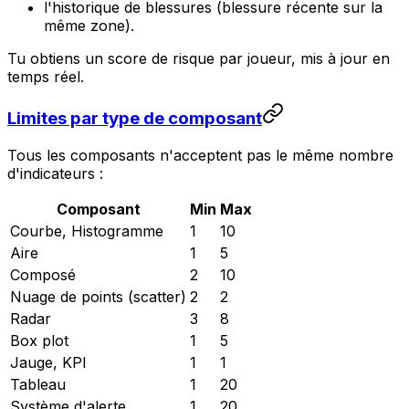
l'historique de blessures (blessure récente sur la
même zone).
Tu obtiens un score de risque par joueur, mis à jour en
temps réel.
Limites par type de composant
Tous les composants n'acceptent pas le même nombre
d'indicateurs :
Composant
Min
Max
Courbe, Histogramme
1
10
Aire
1
5
Composé
2
10
Nuage de points (scatter)
2
2
Radar
3
8
Box plot
1
5
Jauge, KPI
1
1
Tableau
1
20
Système d'alerte
1
20